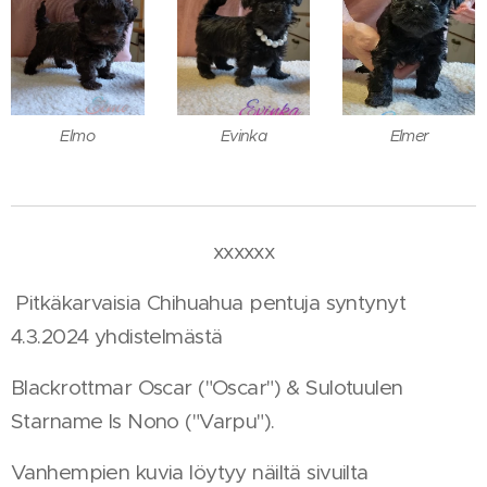
Elmo
Evinka
Elmer
xxxxxx
Pitkäkarvaisia Chihuahua pentuja syntynyt
4.3.2024 yhdistelmästä
Blackrottmar Oscar ("Oscar") & Sulotuulen
Starname Is Nono ("Varpu").
Vanhempien kuvia löytyy näiltä sivuilta