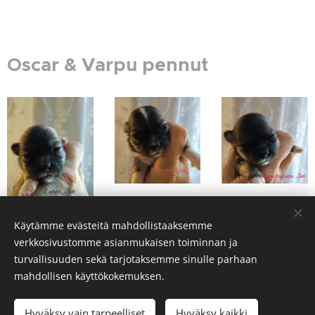
Oscar & Varpu pennut
Käytämme evästeitä mahdollistaaksemme
verkkosivustomme asianmukaisen toiminnan ja
turvallisuuden sekä tarjotaksemme sinulle parhaan
mahdollisen käyttökokemuksen.
Pexels
palvelun toimittamat kuvat
Hyväksy vain tarpeelliset
Hyväksy kaikki