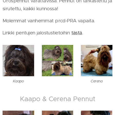
Urospennut varattavissa. Pennut on tarkastettu ja
sirutettu, kaikki kunnossa!
Molemmat vanhemmat prcd-PRA vapaita.
Linkki pentujen jalostustietoihin
tästä
.
Kaapo
Cerena
Kaapo & Cerena Pennut